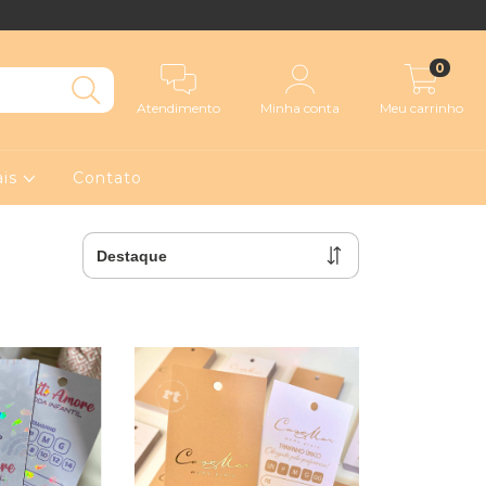
0
Atendimento
Minha conta
Meu carrinho
ais
Contato