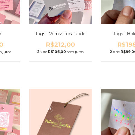
m
Tags | Verniz Localizado
Tags | Hol
0
R$212,00
R$19
m juros
2
x de
R$106,00
sem juros
2
x de
R$99,0