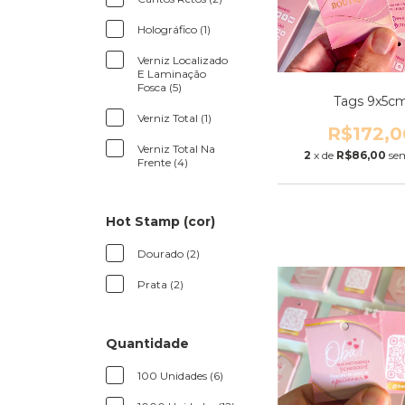
Holográfico (1)
Verniz Localizado
E Laminação
Fosca (5)
Tags 9x5c
Verniz Total (1)
R$172,0
Verniz Total Na
2
x de
R$86,00
se
Frente (4)
Hot Stamp (cor)
Dourado (2)
Prata (2)
Quantidade
100 Unidades (6)