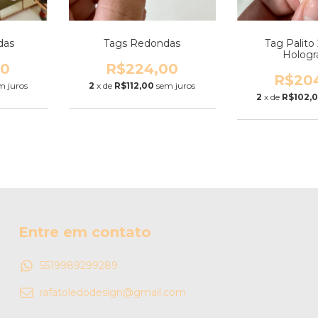
das
Tags Redondas
Tag Palito
Hologr
00
R$224,00
R$20
m juros
2
x de
R$112,00
sem juros
2
x de
R$102,
Entre em contato
5519989299289
rafatoledodesign@gmail.com