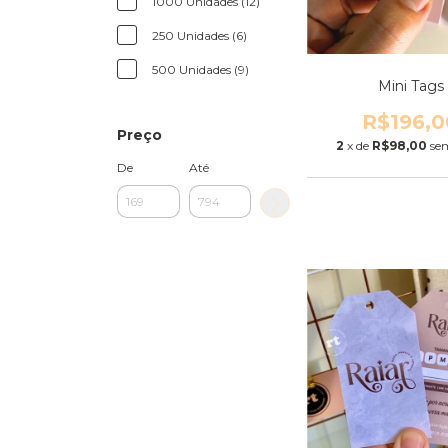
1000 Unidades (12)
250 Unidades (6)
500 Unidades (9)
Mini Tags
R$196,0
Preço
2
x de
R$98,00
se
De
Até