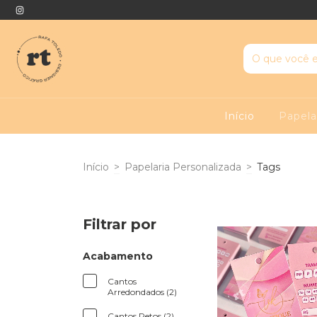
Início
Papela
Início
>
Papelaria Personalizada
>
Tags
Filtrar por
Acabamento
Cantos
Arredondados (2)
Cantos Retos (2)